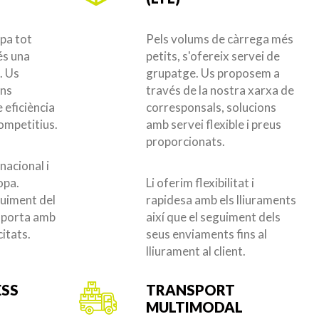
upa tot
Pels volums de càrrega més
 és una
petits, s'ofereix servei de
. Us
grupatge. Us proposem a
ons
través de la nostra xarxa de
 eficiència
corresponsals, solucions
competitius.
amb servei flexible i preus
proporcionats.
acional i
opa.
Li oferim flexibilitat i
uiment del
rapidesa amb els lliuraments
a porta amb
així que el seguiment dels
citats.
seus enviaments fins al
lliurament al client.
ESS
TRANSPORT
MULTIMODAL