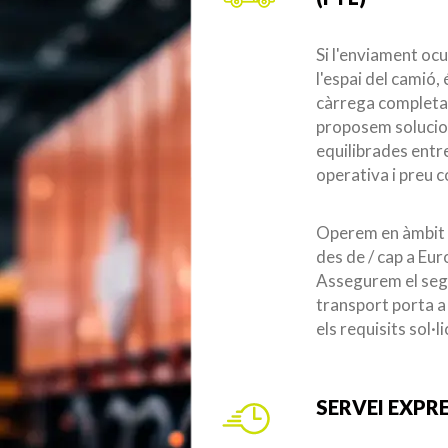
Si l'enviament oc
l'espai del camió,
càrrega completa
proposem soluci
equilibrades entre
operativa i preu 
Operem en àmbit n
des de / cap a Eur
Assegurem el seg
transport porta 
els requisits sol·li
SERVEI EXPR