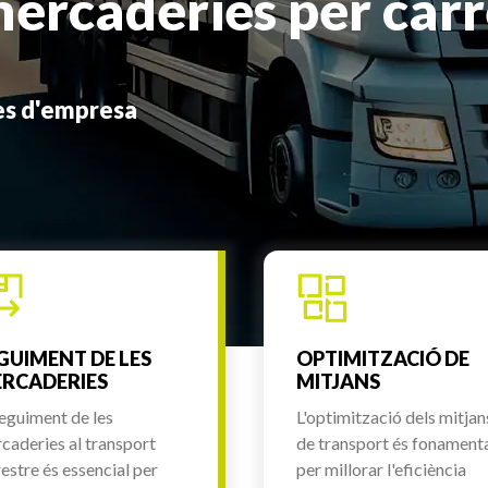
mercaderies per car
des d'empresa
GUIMENT DE LES
OPTIMITZACIÓ DE
RCADERIES
MITJANS
seguiment de les
L'optimització dels mitjan
caderies al transport
de transport és fonament
restre és essencial per
per millorar l'eficiència