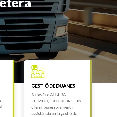
retera
GESTIÓ DE DUANES
A través d'ALBERA
s
COMERÇ EXTERIOR SL, us
al
oferim assessorament i
assistència en la gestió de