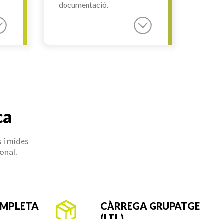
documentació.
ca
s i mides
onal.
MPLETA
CÀRREGA GRUPATGE
(LTL)