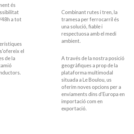
ament és
sibilitat
Combinant rutes i tren, la
/48h a tot
tramesa per ferrocarril és
una solució, fiable i
respectuosa amb el medi
ambient.
erístiques
s'ofereix el
s de la
A través de la nostra posició
 camió
geogràfiques a prop de la
nductors.
plataforma multimodal
situada a Le Boulou, us
oferim noves opcions per a
enviaments dins d'Europa en
importació com en
exportació.