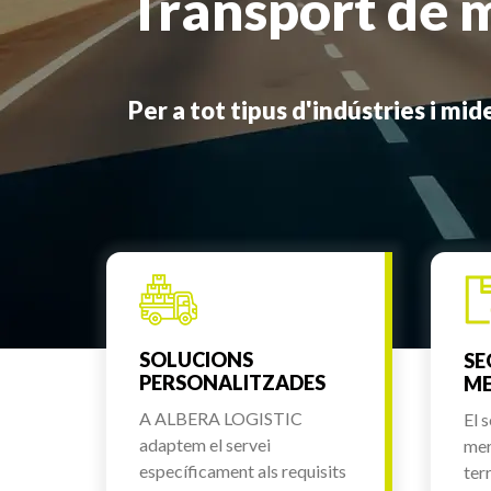
Transport de 
Per a tot tipus d'indústries i mi
SOLUCIONS
SE
PERSONALITZADES
ME
A ALBERA LOGISTIC
El 
adaptem el servei
mer
específicament als requisits
ter