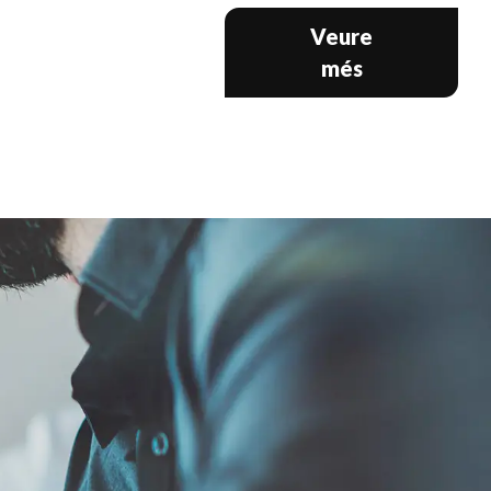
Veure
més