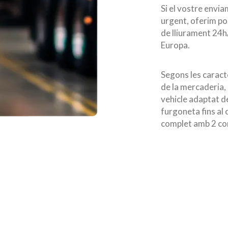
Si el vostre envi
urgent, oferim pos
de lliurament 24h
Europa.
Segons les caract
de la mercaderia, 
vehicle adaptat de
furgoneta fins al
complet amb 2 co